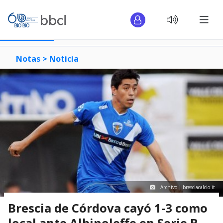
Notas >
Noticia
Archivo | bresciacalcio.it
Brescia de Córdova cayó 1-3 como
local ante Albinoleffe en Serie B