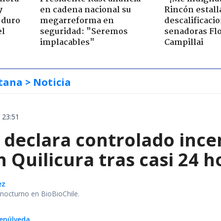
y
en cadena nacional su
Rincón estall
 duro
megarreforma en
descalificaci
el
seguridad: "Seremos
senadoras Flo
implacables"
Campillai
tana
> Noticia
 23:51
declara controlado ince
 Quilicura tras casi 24 
ez
r nocturno en BioBioChile.
epúlveda