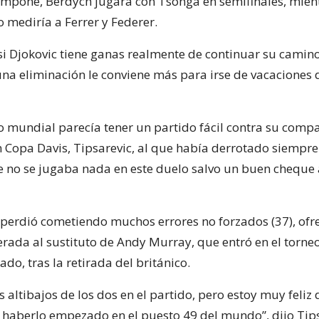
e impone, Berdych jugará con Tsonga en semifinales, mien
 mediría a Ferrer y Federer.
i Djokovic tiene ganas realmente de continuar su camin
 una eliminación le conviene más para irse de vacaciones
 mundial parecía tener un partido fácil contra su compa
Copa Davis, Tipsarevic, al que había derrotado siempre
e no se jugaba nada en este duelo salvo un buen cheque a
 perdió cometiendo muchos errores no forzados (37), of
perada al sustituto de Andy Murray, que entró en el torn
o, tras la retirada del británico.
altibajos de los dos en el partido, pero estoy muy feliz
as haberlo empezado en el puesto 49 del mundo”, dijo Tips