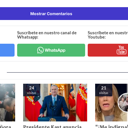
Mostrar Comentarios
Suscríbete en nuestro canal de
Suscríbete en nuestr
Whatsapp:
Youtube:
24
21
visitas
visitas
eñora
Presidente Kast anuncia
"¡Me indigna