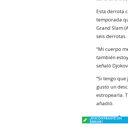
Esta derrota 
temporada que
Grand Slam (A
seis derrotas.
“Mi cuerpo me
también estoy
señaló Djokov
“Si tengo que
gusto un desc
estropearla. 
añadió.
¿ENCONTRASTE UN
ERROR?