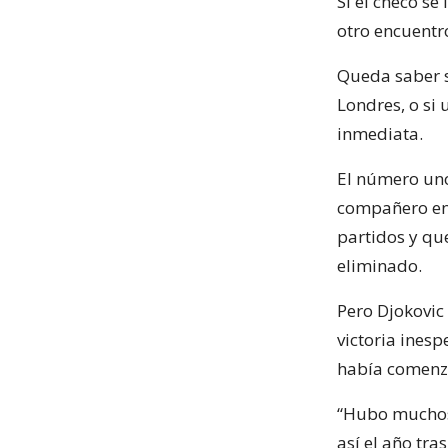
Si el checo s
otro encuentro
Queda saber s
Londres, o si
inmediata.
El número uno
compañero en 
partidos y qu
eliminado.
Pero Djokovic
victoria ines
había comenzad
“Hubo muchos 
así el año tr