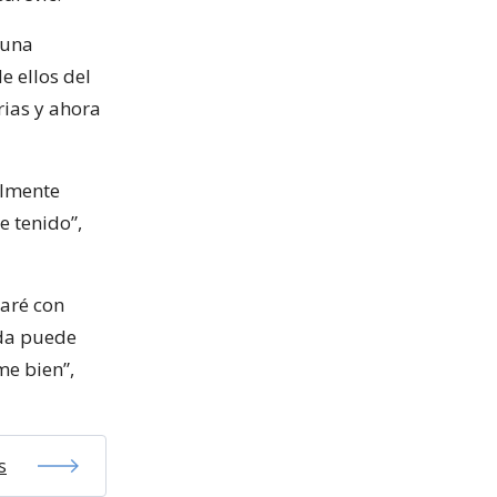
 una
e ellos del
rias y ahora
almente
e tenido”,
maré con
ada puede
me bien”,
s