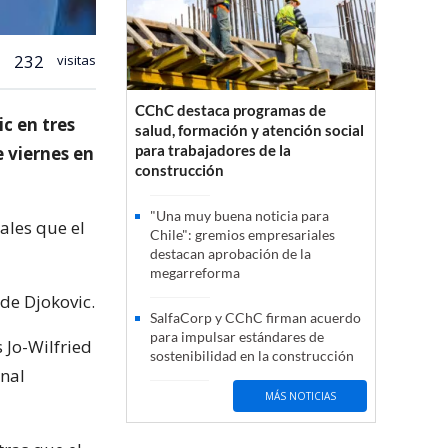
232
visitas
CChC destaca programas de
c en tres
salud, formación y atención social
para trabajadores de la
e viernes en
construcción
"Una muy buena noticia para
ales que el
Chile": gremios empresariales
destacan aprobación de la
megarreforma
de Djokovic.
SalfaCorp y CChC firman acuerdo
para impulsar estándares de
s Jo-Wilfried
sostenibilidad en la construcción
inal
MÁS NOTICIAS