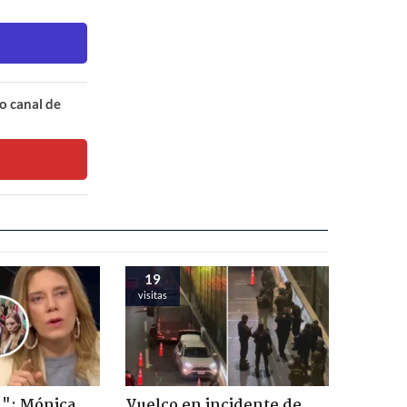
o canal de
19
visitas
!": Mónica
Vuelco en incidente de