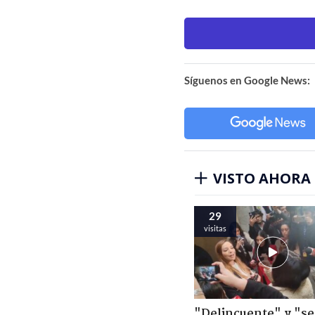
Síguenos en Google News:
VISTO AHORA
29
visitas
"Delincuente" y "s