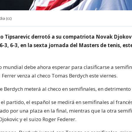
ia (cc)
nko Tipsarevic derrotó a su compatriota Novak Djokovi
, 6-3, 6-3, en la sexta jornada del Masters de tenis, est
 mundial debe ahora esperar para clasificarse a semifin
 Ferrer venza al checo Tomas Berdych este viernes.
de Berdych meterá al checo en semifinales, en detrimento 
 el partido, el español se medirá en semifinales al francé
do por una plaza en la final, mientras que la otra semif
Djokovic y el suizo Roger Federer.