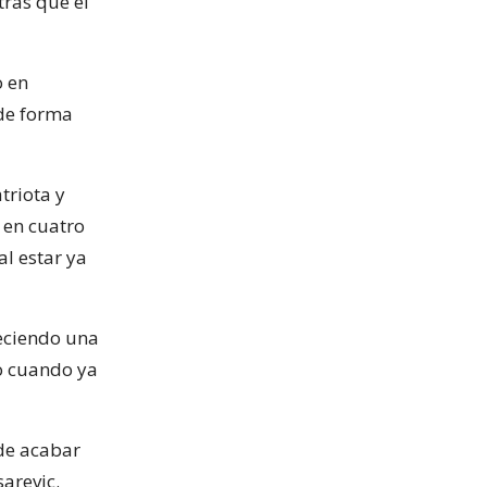
tras que el
o en
 de forma
triota y
 en cuatro
l estar ya
reciendo una
eo cuando ya
 de acabar
arevic.