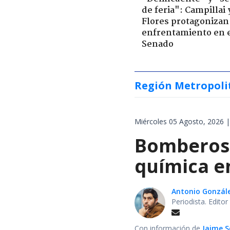
de feria": Campillai 
Flores protagonizan
enfrentamiento en 
Senado
Región Metropoli
Miércoles 05 Agosto, 2026 |
Bomberos 
química en
Antonio Gonzál
Periodista. Edito
Con información de
Jaime S