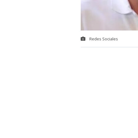
Redes Sociales
Jorge Messi
,
las últimas h
cuatro hijos f
Old Boys.
En una entrevi
recordó los va
Mi viejo labur