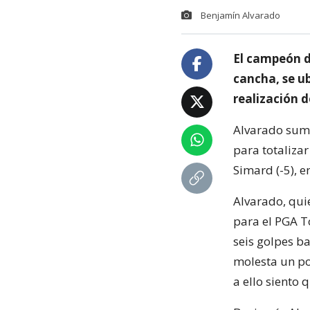
Benjamín Alvarado
El campeón d
cancha, se ub
realización d
Alvarado sumó 
para totalizar
Simard (-5), e
Alvarado, qui
para el PGA T
seis golpes ba
molesta un po
a ello siento