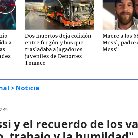
nio
Dos muertos deja colisión
Muere a los 6
ido a
entre furgón y bus que
Messi, padre 
ras
trasladaba a jugadores
Messi
ndes
juveniles de Deportes
Temuco
nal
> Noticia
2:49
si y el recuerdo de los v
o, trabajo y la humildad"