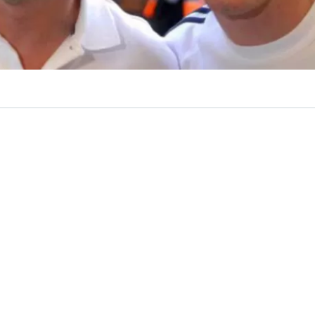
VER RESUMEN
 el padre y exrepresentante del 10 argentino Lionel Messi, 
oras tras una grave enfermedad. La figura de Jorge como 
ue central desde los primeros pasos de Lionel en Grandoli
sta previa al fallecimiento a Luzu TV -medio argentino-,
lores que le inculcó su padre: “El respeto, el trabajo y l
aba todo el día, se iba en la madrugada y no volvía hasta