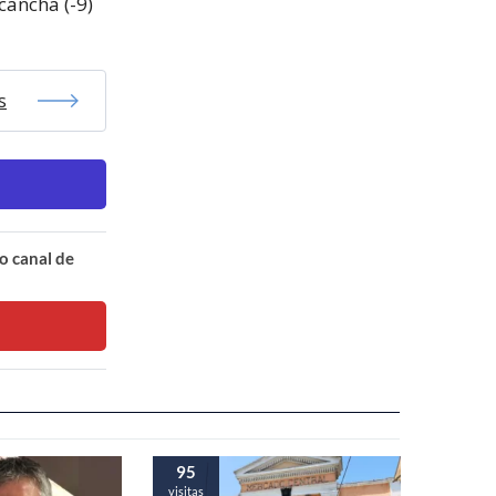
cancha (-9)
s
o canal de
95
visitas