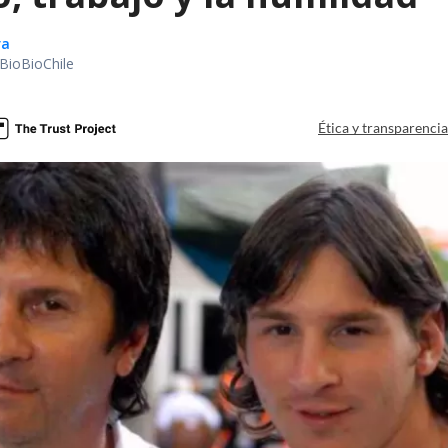
ra
BioBioChile
Ética y transparenci