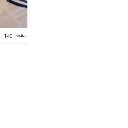
149
visitas
falleció en
guía de sus
 y Newell’s
 Messi
a humildad.
 el otro día