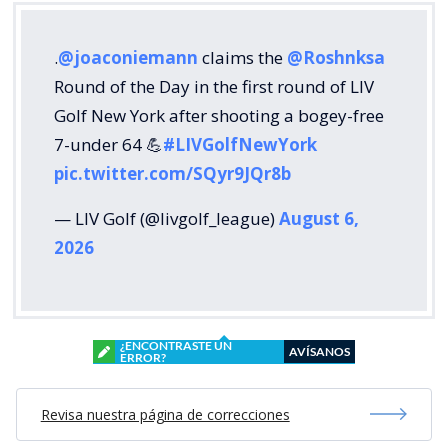
.
@joaconiemann
claims the
@Roshnksa
Round of the Day in the first round of LIV
Golf New York after shooting a bogey-free
7-under 64 💪
#LIVGolfNewYork
pic.twitter.com/SQyr9JQr8b
— LIV Golf (@livgolf_league)
August 6,
2026
¿ENCONTRASTE UN
AVÍSANOS
ERROR?
Revisa nuestra página de correcciones