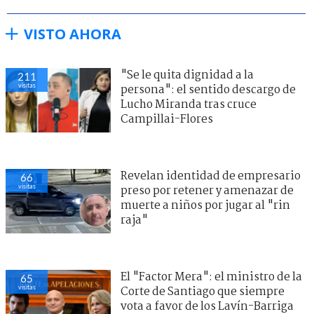
VISTO AHORA
"Se le quita dignidad a la
211
visitas
persona": el sentido descargo de
Lucho Miranda tras cruce
Campillai-Flores
Revelan identidad de empresario
66
visitas
preso por retener y amenazar de
muerte a niños por jugar al "rin
raja"
El "Factor Mera": el ministro de la
65
visitas
Corte de Santiago que siempre
vota a favor de los Lavín-Barriga