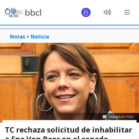
Notas >
Noticia
Segegob en Flickr
TC rechaza solicitud de inhabilitar
a Ena Von Baer en el senado