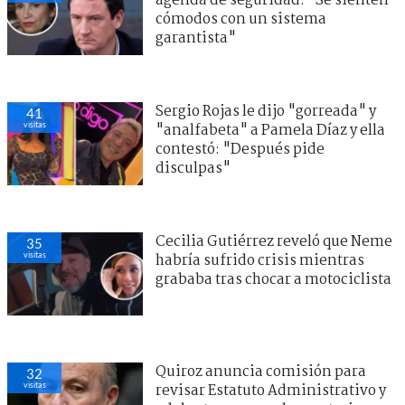
agenda de seguridad: "Se sienten
cómodos con un sistema
garantista"
Sergio Rojas le dijo "gorreada" y
41
visitas
"analfabeta" a Pamela Díaz y ella
contestó: "Después pide
disculpas"
Cecilia Gutiérrez reveló que Neme
35
visitas
habría sufrido crisis mientras
grababa tras chocar a motociclista
Quiroz anuncia comisión para
32
visitas
revisar Estatuto Administrativo y