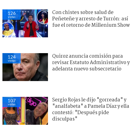
Con chistes sobre salud de
126
visitas
Peñeteñe y arresto de Turrón: así
fue el retorno de Millenium Show
Quiroz anuncia comisión para
124
visitas
revisar Estatuto Administrativo y
adelanta nuevo subsecretario
Sergio Rojas le dijo "gorreada" y
107
visitas
"analfabeta" a Pamela Díaz y ella
contestó: "Después pide
disculpas"