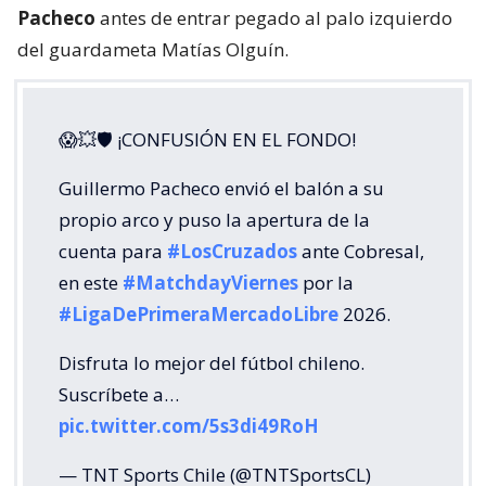
Pacheco
antes de entrar pegado al palo izquierdo
del guardameta Matías Olguín.
😱💥🛡 ¡CONFUSIÓN EN EL FONDO!
Guillermo Pacheco envió el balón a su
propio arco y puso la apertura de la
cuenta para
#LosCruzados
ante Cobresal,
en este
#MatchdayViernes
por la
#LigaDePrimeraMercadoLibre
2026.
Disfruta lo mejor del fútbol chileno.
Suscríbete a…
pic.twitter.com/5s3di49RoH
— TNT Sports Chile (@TNTSportsCL)