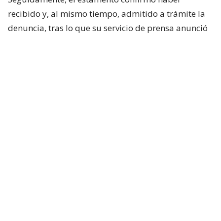
recibido y, al mismo tiempo, admitido a trámite la
denuncia, tras lo que su servicio de prensa anunció
que la estudiará el próximo lunes a las 10 de la
mañana.
Las listas electorales de Yábloko, partido fundado
en 1993, para los comicios de septiembre habían
sido aprobadas por la Comisión Electoral Central
(CEC). “Exigimos que se anule el registro de todos los
candidatos a diputado”, insistió Zhuravliov.
La demanda es similar a la que Ródina presentó el mes
pasado en la región noroccidental de Carelia, y que
llevó al Supremo local a excluir a Yábloko de las
elecciones a la asamblea regional. Los candidatos de
Yábloko también fueron excluidos de los comicios a la