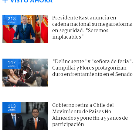
VISTO AHORA
Presidente Kast anuncia en
213
visitas
cadena nacional su megarreforma
en seguridad: "Seremos
implacables"
"Delincuente" y "señora de feria":
147
visitas
Campillai y Flores protagonizan
duro enfrentamiento en el Senado
Gobierno retira a Chile del
113
visitas
Movimiento de Países No
Alineados y pone fin a 55 años de
participación