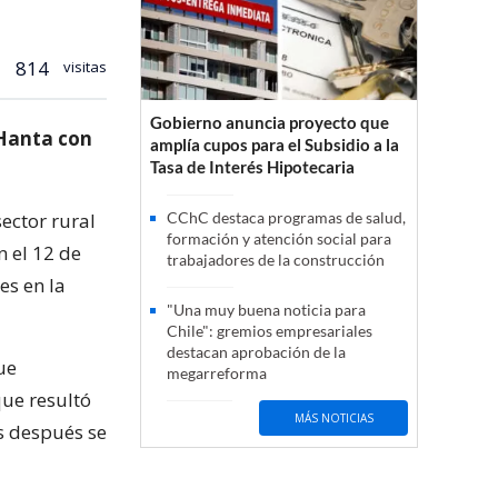
814
visitas
Gobierno anuncia proyecto que
 Hanta con
amplía cupos para el Subsidio a la
Tasa de Interés Hipotecaria
ector rural
CChC destaca programas de salud,
formación y atención social para
 el 12 de
trabajadores de la construcción
es en la
"Una muy buena noticia para
Chile": gremios empresariales
destacan aprobación de la
ue
megarreforma
que resultó
MÁS NOTICIAS
as después se