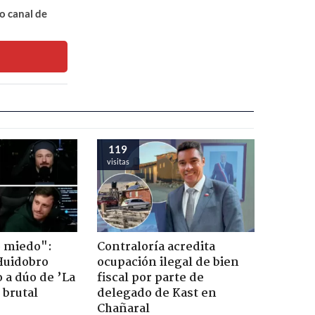
o canal de
119
visitas
o miedo":
Contraloría acredita
Huidobro
ocupación ilegal de bien
 a dúo de ’La
fiscal por parte de
 brutal
delegado de Kast en
Chañaral