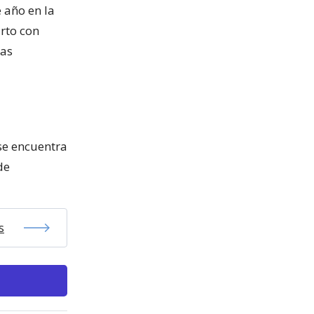
 año en la
arto con
nas
se encuentra
de
s