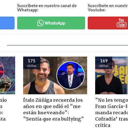
Suscríbete en nuestro canal de
Suscríbete en nuestr
Whatsapp:
Youtube:
175
169
visitas
visitas
nio
Ítalo Zúñiga recuerda los
"No les teng
n
años en que odió el "me
Fran García-
o:
están hueveando":
manda recado
sta
"Sentía que era bullying"
Cofradía’ tras
crítica