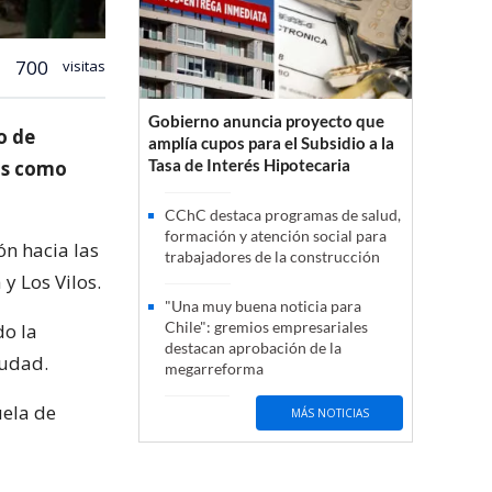
700
visitas
Gobierno anuncia proyecto que
o de
amplía cupos para el Subsidio a la
Tasa de Interés Hipotecaria
os como
CChC destaca programas de salud,
formación y atención social para
ón hacia las
trabajadores de la construcción
y Los Vilos.
"Una muy buena noticia para
Chile": gremios empresariales
do la
destacan aprobación de la
iudad.
megarreforma
uela de
MÁS NOTICIAS