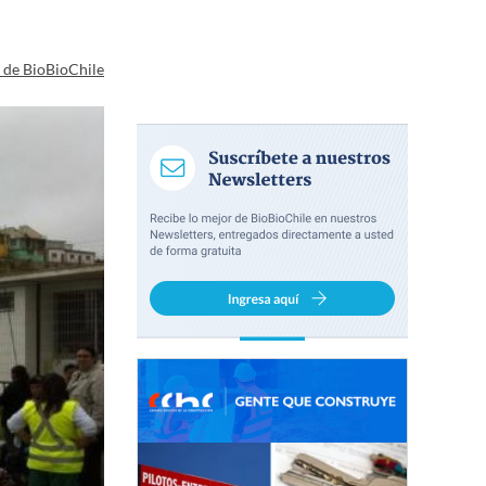
a de BioBioChile