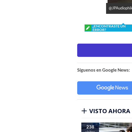
@JPAudiophile
¿ENCONTRASTE UN
ERROR?
Síguenos en Google News:
VISTO AHORA
238
visitas