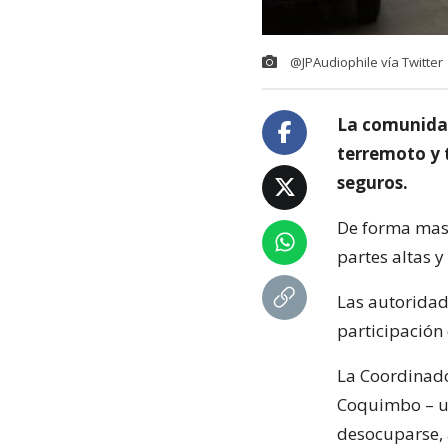
@JPAudiophile vía Twitter
La comunidad
terremoto y 
seguros.
De forma masi
partes altas 
Las autoridad
participación
La Coordinado
Coquimbo – ub
desocuparse, a