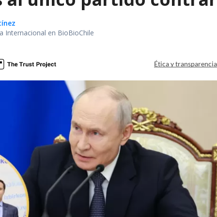
tínez
ea Internacional en BioBioChile
Ética y transparenci