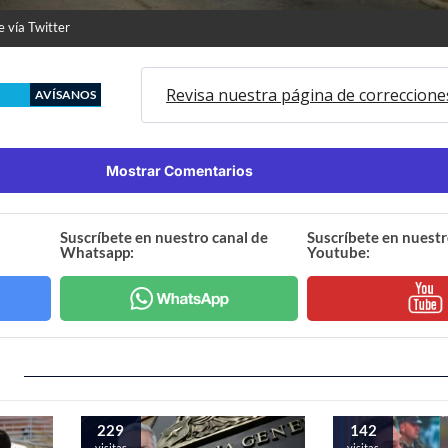
 vía Twitter
Revisa nuestra página de correccione
AVÍSANOS
Mostrar Comentarios
Suscríbete en nuestro canal de
Suscríbete en nuestr
Whatsapp:
Youtube:
229
142
visitas
visitas