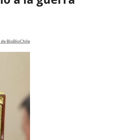
a de BioBioChile