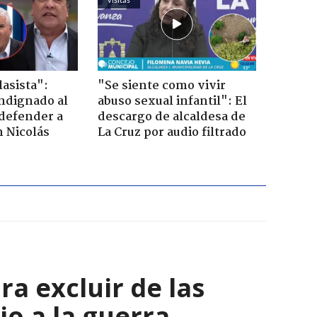
lasista":
"Se siente como vivir
ndignado al
abuso sexual infantil": El
defender a
descargo de alcaldesa de
n Nicolás
La Cruz por audio filtrado
a excluir de las
io a la guerra