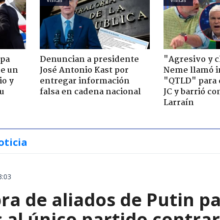
apa
Denuncian a presidente
"Agresivo y c
de un
José Antonio Kast por
Neme llamó i
io y
entregar información
"QTLD" para 
su
falsa en cadena nacional
JC y barrió co
Larraín
oticia
3:03
a de aliados de Putin par
 al único partido contrar