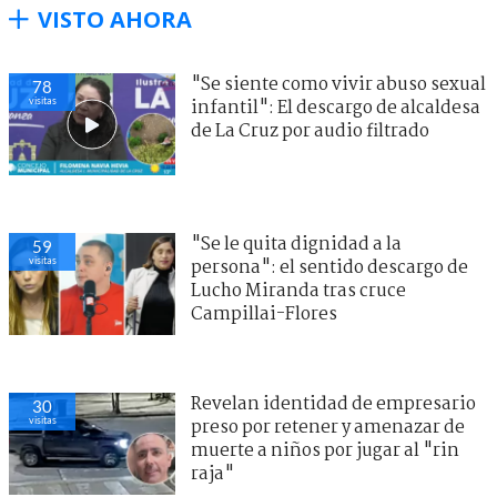
VISTO AHORA
"Se siente como vivir abuso sexual
78
visitas
infantil": El descargo de alcaldesa
de La Cruz por audio filtrado
"Se le quita dignidad a la
59
visitas
persona": el sentido descargo de
Lucho Miranda tras cruce
Campillai-Flores
Revelan identidad de empresario
30
visitas
preso por retener y amenazar de
muerte a niños por jugar al "rin
raja"