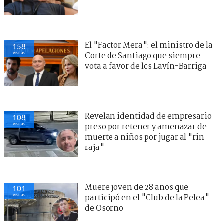
El "Factor Mera": el ministro de la
158
visitas
Corte de Santiago que siempre
vota a favor de los Lavín-Barriga
Revelan identidad de empresario
108
visitas
preso por retener y amenazar de
muerte a niños por jugar al "rin
raja"
Muere joven de 28 años que
101
visitas
participó en el "Club de la Pelea"
de Osorno