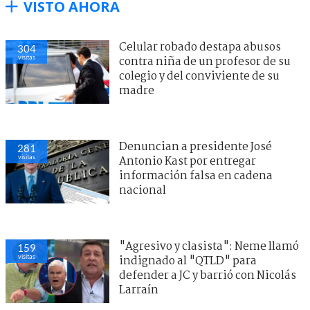
VISTO AHORA
Celular robado destapa abusos
304
visitas
contra niña de un profesor de su
colegio y del conviviente de su
madre
Denuncian a presidente José
281
visitas
Antonio Kast por entregar
información falsa en cadena
nacional
"Agresivo y clasista": Neme llamó
159
visitas
indignado al "QTLD" para
defender a JC y barrió con Nicolás
Larraín