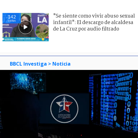
"Se siente como vivir abuso sexual
142
visitas
infantil": El descargo de alcaldesa
de La Cruz por audio filtrado
BBCL Investiga
> Noticia