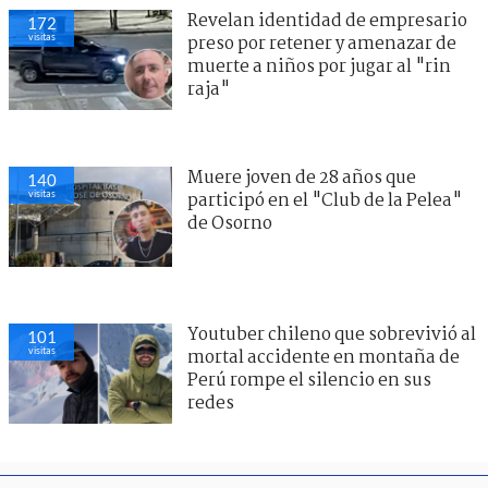
Revelan identidad de empresario
172
visitas
preso por retener y amenazar de
muerte a niños por jugar al "rin
raja"
Muere joven de 28 años que
140
visitas
participó en el "Club de la Pelea"
de Osorno
Youtuber chileno que sobrevivió al
101
visitas
mortal accidente en montaña de
Perú rompe el silencio en sus
redes