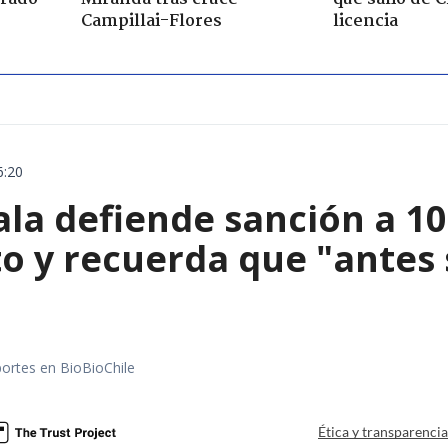
Campillai-Flores
licencia
6:20
ala defiende sanción a 1
o y recuerda que "antes 
portes en BioBioChile
Ética y transparenci