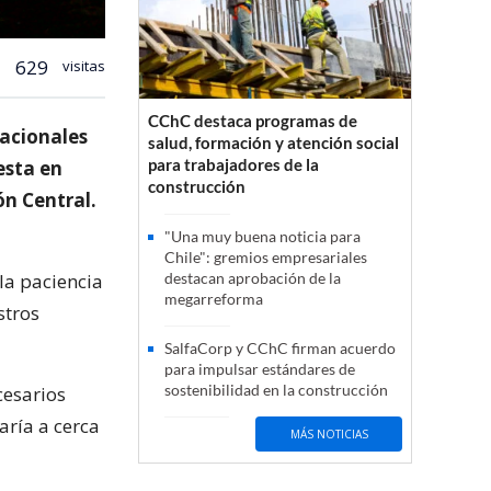
629
visitas
CChC destaca programas de
tacionales
salud, formación y atención social
para trabajadores de la
esta en
construcción
ón Central.
"Una muy buena noticia para
Chile": gremios empresariales
la paciencia
destacan aprobación de la
megarreforma
stros
SalfaCorp y CChC firman acuerdo
para impulsar estándares de
sostenibilidad en la construcción
cesarios
aría a cerca
MÁS NOTICIAS