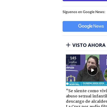
Síguenos en Google News:
VISTO AHORA
145
visitas
"Se siente como viv
abuso sexual infantil
descargo de alcalde
La Cruz por audio fil