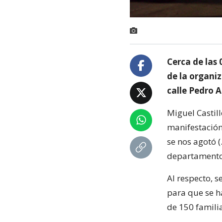
Cerca de las 
de la organi
calle Pedro A
Miguel Castil
manifestación
se nos agotó 
departamento
Al respecto, 
para que se h
de 150 famili