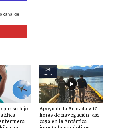
o canal de
54
visitas
 por su hijo
Apoyo de la Armada y 10
atifica
horas de navegación: así
enfermera
cayó en la Antártica
hile con
imputado por delitos