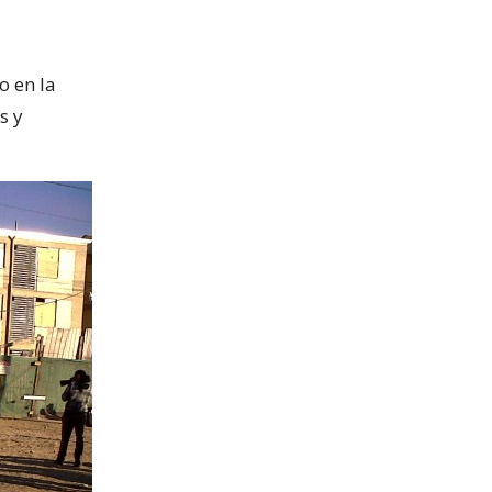
o en la
s y