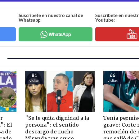
Suscríbete en nuestro canal de
Suscríbete en nuestr
Whatsapp:
Youtube:
81
66
visitas
visitas
ir
"Se le quita dignidad a la
Tenía permiso
": El
persona": el sentido
grave: Corte r
sa de
descargo de Lucho
remoción de 
trado
Miranda tras cruce
que salió de C