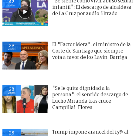
"Se siente como vivir abuso sexual
42
visitas
infantil": El descargo de alcaldesa
de La Cruz por audio filtrado
El "Factor Mera": el ministro de la
29
visitas
Corte de Santiago que siempre
vota a favor de los Lavín-Barriga
"Se le quita dignidad a la
28
visitas
persona": el sentido descargo de
Lucho Miranda tras cruce
Campillai-Flores
Trump impone arancel del 15% al
28