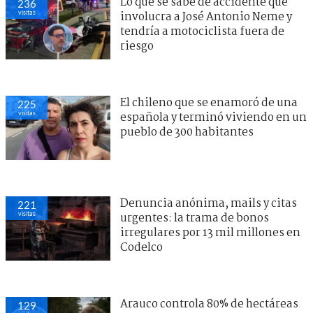
Lo que se sabe de accidente que
236
visitas
involucra a José Antonio Neme y
tendría a motociclista fuera de
riesgo
El chileno que se enamoró de una
225
visitas
española y terminó viviendo en un
pueblo de 300 habitantes
Denuncia anónima, mails y citas
221
visitas
urgentes: la trama de bonos
irregulares por 13 mil millones en
Codelco
Arauco controla 80% de hectáreas
129