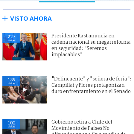
VISTO AHORA
Presidente Kast anuncia en
227
visitas
cadena nacional su megarreforma
en seguridad: "Seremos
implacables"
"Delincuente" y "señora de feria":
139
visitas
Campillai y Flores protagonizan
duro enfrentamiento en el Senado
Gobierno retira a Chile del
102
visitas
Movimiento de Países No