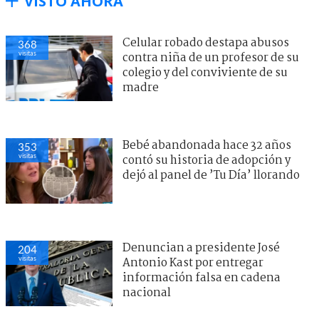
VISTO AHORA
Celular robado destapa abusos
368
visitas
contra niña de un profesor de su
colegio y del conviviente de su
madre
Bebé abandonada hace 32 años
353
visitas
contó su historia de adopción y
dejó al panel de ’Tu Día’ llorando
Denuncian a presidente José
204
visitas
Antonio Kast por entregar
información falsa en cadena
nacional