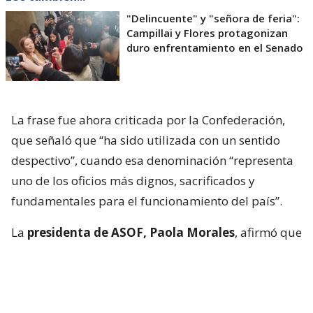
"Delincuente" y "señora de feria":
Campillai y Flores protagonizan
duro enfrentamiento en el Senado
La frase fue ahora criticada por la Confederación,
que señaló que “ha sido utilizada con un sentido
despectivo”, cuando esa denominación “representa
uno de los oficios más dignos, sacrificados y
fundamentales para el funcionamiento del país”.
La
presidenta de ASOF, Paola Morales
, afirmó que
“las mujeres feriantes han construido, por
generaciones, una historia de trabajo, esfuerzo y
compromiso con sus familias, sus barrios y la