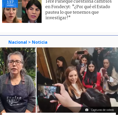
Tere Paneque cuestiona cambios
137
visitas
en Fondecyt: "¿Por qué el Estado
pautea lo que tenemos que
investigar?"
Nacional
> Noticia
Capturas de videos