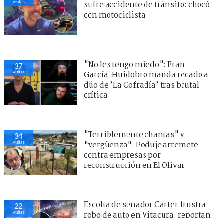
visitas
sufre accidente de tránsito: chocó
con motociclista
"No les tengo miedo": Fran
37
visitas
García-Huidobro manda recado a
dúo de ’La Cofradía’ tras brutal
crítica
"Terriblemente chantas" y
34
visitas
"vergüenza": Poduje arremete
contra empresas por
reconstrucción en El Olivar
Escolta de senador Carter frustra
22
visitas
robo de auto en Vitacura: reportan