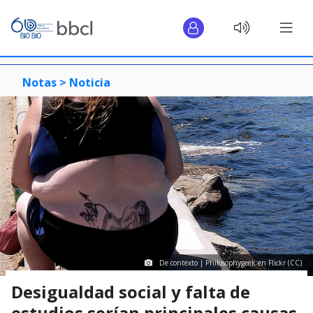
Notas >
Noticia
De contexto | Philosophygeek en Flickr (CC)
Desigualdad social y falta de
estudios serían principales causas