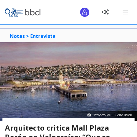
Notas >
Entrevista
Proyecto Mall Puerto Barón
Arquitecto critica Mall Plaza
Barón en Valparaíso: “Que se