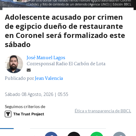
Imagen del sitio donde fue hallado herido hombre egipcio asesinado en Coronel
(Cedida); y foto de contexto de un detenido (Agencia UNO) | Edición BBCL
Adolescente acusado por crimen
de egipcio dueño de restaurante
en Coronel será formalizado este
sábado
José Manuel Lagos
Corresponsal Radio El Carbón de Lota
Publicado por
Jean Valencia
Sábado 08 Agosto, 2026 | 05:55
Seguimos criterios de
Ética y transparencia de BBCL