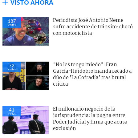
VISTO AHORA
Periodista José Antonio Neme
187
visitas
sufre accidente de tránsito: chocó
con motociclista
"No les tengo miedo": Fran
72
visitas
García-Huidobro manda recado a
dúo de ’La Cofradía’ tras brutal
crítica
El millonario negocio de la
41
visitas
jurisprudencia: la pugna entre
Poder Judicial y firma que acusa
exclusión