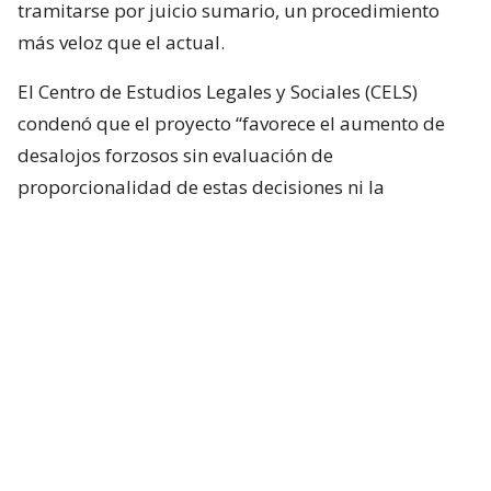
tramitarse por juicio sumario, un procedimiento
más veloz que el actual.
El Centro de Estudios Legales y Sociales (CELS)
condenó que el proyecto “favorece el aumento de
desalojos forzosos sin evaluación de
proporcionalidad de estas decisiones ni la
búsqueda de alternativas habitacionales para las
familias en situación de vulnerabilidad” en un
contexto de crisis económica, con amplias
dificultades para pagar el alquiler de las viviendas.
El senador kirchnerista Mariano Recalde afeó al
Gobierno que, “bajo la excusa de defender la
propiedad privada de los ocupas y los usurpadores,
lo que hace es incluir en los desalojos exprés a los
inquilinos con contrato por el mero retraso en el