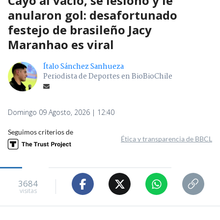
Cayó al vacío, se lesionó y le
anularon gol: desafortunado
festejo de brasileño Jacy
Maranhao es viral
Ítalo Sánchez Sanhueza
Periodista de Deportes en BioBioChile
Domingo 09 Agosto, 2026 | 12:40
Seguimos criterios de
Ética y transparencia de BBCL
3684
visitas