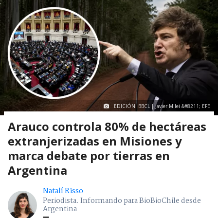
EDICIÓN: BBCL | Javier Milei &#8211; EFE
Arauco controla 80% de hectáreas
extranjerizadas en Misiones y
marca debate por tierras en
Argentina
Natalí Risso
Periodista. Informando para BioBioChile desde
Argentina