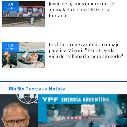
Joven de 19 años muere tras ser
89
visitas
apuñalado en bus RED en La
Pintana
La chilena que cambió su trabajo
82
visitas
para ir a Miami: "Te entrega la
vida de millonario, pero sin serlo"
Bío Bío Tuercas
> Noticia