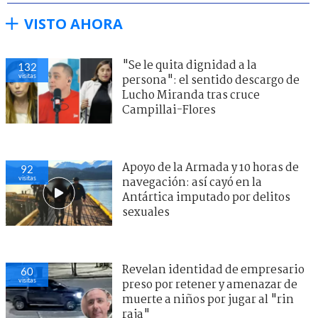
VISTO AHORA
"Se le quita dignidad a la
132
visitas
persona": el sentido descargo de
Lucho Miranda tras cruce
Campillai-Flores
Apoyo de la Armada y 10 horas de
92
visitas
navegación: así cayó en la
Antártica imputado por delitos
sexuales
Revelan identidad de empresario
60
visitas
preso por retener y amenazar de
muerte a niños por jugar al "rin
raja"