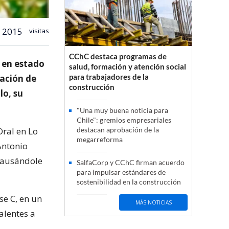
2015
visitas
CChC destaca programas de
 en estado
salud, formación y atención social
para trabajadores de la
tación de
construcción
lo, su
"Una muy buena noticia para
Chile": gremios empresariales
Oral en Lo
destacan aprobación de la
megarreforma
Antonio
 causándole
SalfaCorp y CChC firman acuerdo
para impulsar estándares de
sostenibilidad en la construcción
se C, en un
MÁS NOTICIAS
alentes a