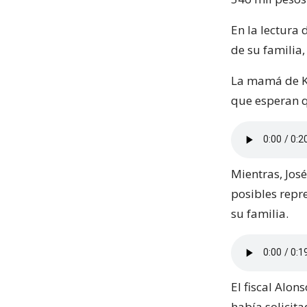
En la lectura 
de su familia,
La mamá de Ke
que esperan qu
Mientras, Jos
posibles repr
su familia.
El fiscal Alo
había solicita