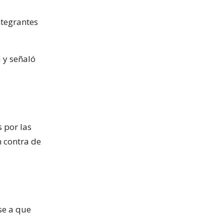
ntegrantes
 y señaló
 por las
n contra de
se a que