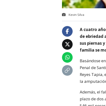
Kevin Silva
A cuatro año
de ebriedad 
sus piernas y
familia se mo
Basándose en 
Penal de Sant
Reyes Tapia, e
la amputación
Además, el fal
plazo de dos 
546 mil pesos