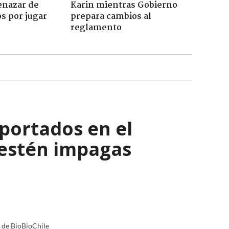
enazar de
Karin mientras Gobierno
s por jugar
prepara cambios al
reglamento
eportados en el
 estén impagas
a de BioBioChile