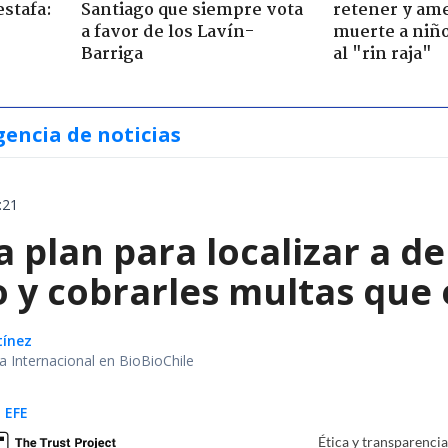
estafa:
Santiago que siempre vota
retener y am
a favor de los Lavín-
muerte a niño
Barriga
al "rin raja"
gencia de noticias
:21
a plan para localizar a d
o y cobrarles multas que
tínez
ea Internacional en BioBioChile
 EFE
Ética y transparenci