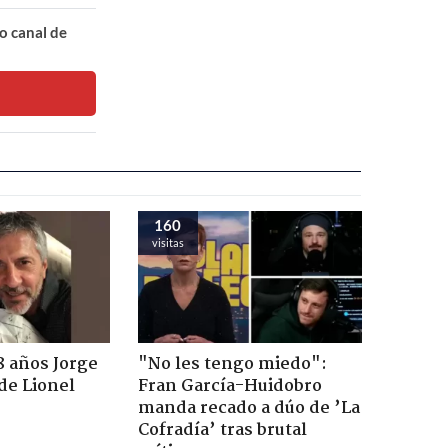
o canal de
160
visitas
8 años Jorge
"No les tengo miedo":
de Lionel
Fran García-Huidobro
manda recado a dúo de ’La
Cofradía’ tras brutal