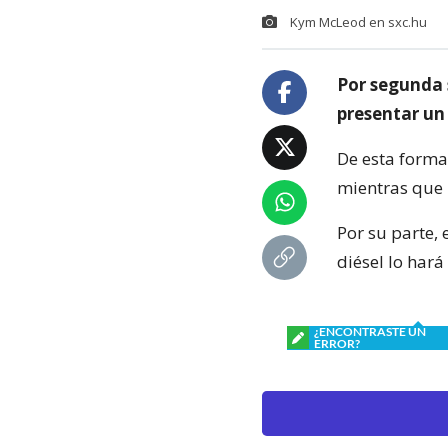
Kym McLeod en sxc.hu
Por segunda 
presentar un
De esta forma,
mientras que 
Por su parte, 
diésel lo hará
¿ENCONTRASTE UN
ERROR?