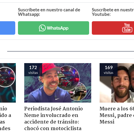
Suscríbete en nuestro canal de
Suscríbete en nuestr
Whatsapp:
Youtube:
172
169
visitas
visitas
nio
Periodista José Antonio
Muere a los 6
ido a
Neme involucrado en
Messi, padre 
ras
accidente de tránsito:
Messi
ndes
chocó con motociclista