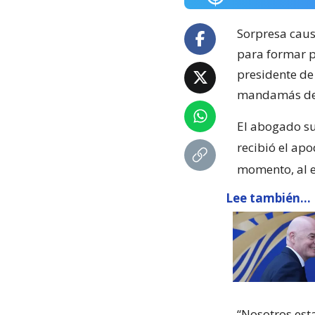
Sorpresa caus
para formar p
presidente de
mandamás de
El abogado sui
recibió el ap
momento, al e
Lee también...
“Nosotros est