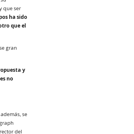
y que ser
pos ha sido
otro que el
se gran
ropuesta y
ces no
y además, se
egraph
rector del