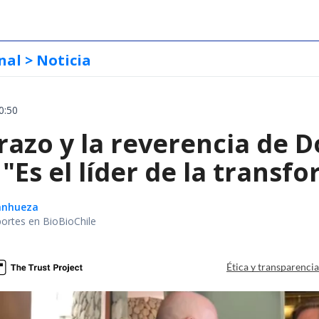
nal
> Noticia
0:50
razo y la reverencia de 
 "Es el líder de la transf
Sanhueza
portes en BioBioChile
Ética y transparenci