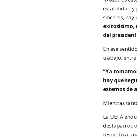
estabilidad y 
sinceros, hay
exitosísimo,
del presiden
En ese sentid
trabajo, entr
“Ya tomamos 
hay que segu
estemos de 
Mientras tanto
La UEFA endure
destapan otro
respecto a un