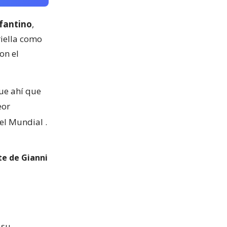
nfantino
,
riella como
on el
fue ahí que
eor
 el Mundial
.
te de Gianni
 su