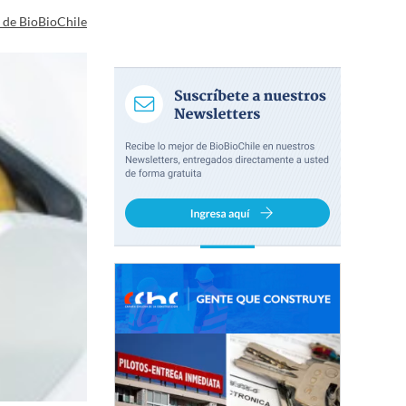
a de BioBioChile