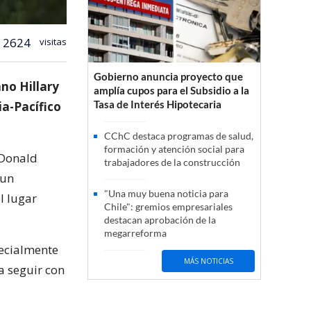
2624
visitas
Gobierno anuncia proyecto que
no Hillary
amplía cupos para el Subsidio a la
Tasa de Interés Hipotecaria
ia-Pacífico
CChC destaca programas de salud,
formación y atención social para
 Donald
trabajadores de la construcción
 un
"Una muy buena noticia para
l lugar
Chile": gremios empresariales
destacan aprobación de la
megarreforma
pecialmente
MÁS NOTICIAS
ra seguir con