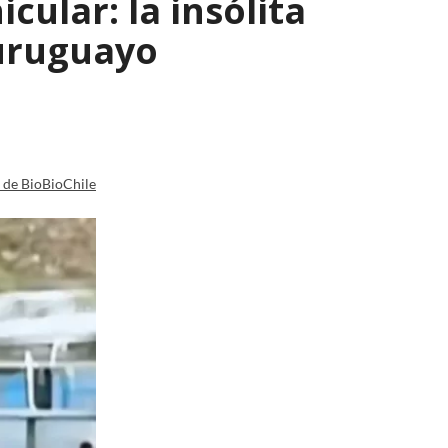
ular: la insólita
 uruguayo
a de BioBioChile