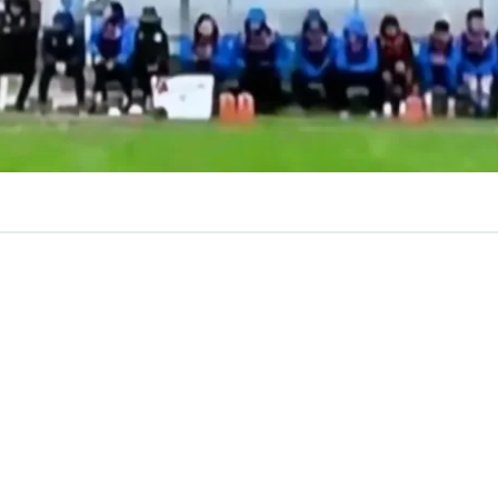
VER RESUMEN
ituación se vivió este sábado en la
Segunda División del
 cual generó un accidente automovilístico a las afueras 
ntevideo.
e enfrentaban
Uruguay Montevideo vs Paysandú
y a lo
ego, el jugador
Richard Núñez
despejó una pelota divid