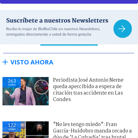
VISTO AHORA
Periodista José Antonio Neme
263
visitas
queda apercibido a espera de
citación tras accidente en Las
Condes
"No les tengo miedo": Fran
172
visitas
García-Huidobro manda recado a
dúo de ’La Cofradía’ tras brutal