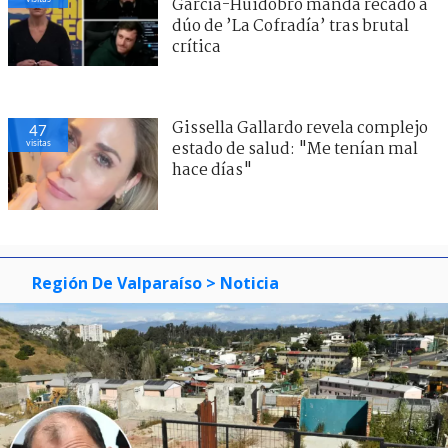
García-Huidobro manda recado a
dúo de ’La Cofradía’ tras brutal
crítica
Gissella Gallardo revela complejo
47
visitas
estado de salud: "Me tenían mal
hace días"
Región De Valparaíso
> Noticia