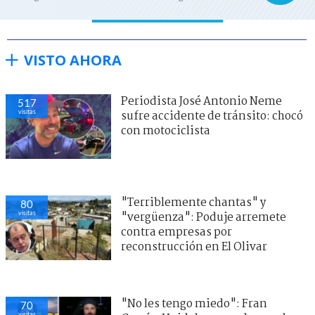
VISTO AHORA
Periodista José Antonio Neme
517
visitas
sufre accidente de tránsito: chocó
con motociclista
"Terriblemente chantas" y
80
visitas
"vergüenza": Poduje arremete
contra empresas por
reconstrucción en El Olivar
"No les tengo miedo": Fran
70
visitas