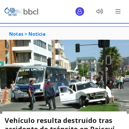
Notas >
Noticia
Vehículo resulta destruido tras
accidente de tránsito en Paicaví