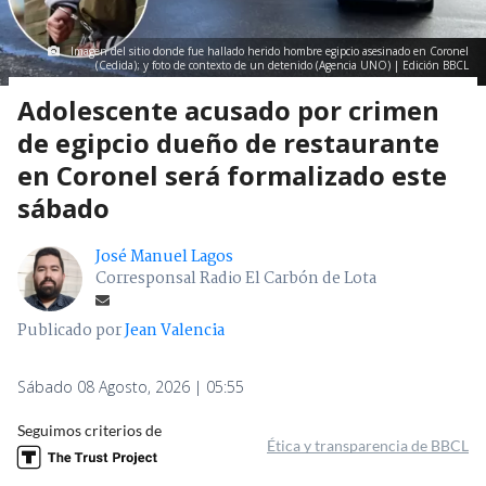
Imagen del sitio donde fue hallado herido hombre egipcio asesinado en Coronel
(Cedida); y foto de contexto de un detenido (Agencia UNO) | Edición BBCL
Adolescente acusado por crimen
de egipcio dueño de restaurante
en Coronel será formalizado este
sábado
José Manuel Lagos
Corresponsal Radio El Carbón de Lota
Publicado por
Jean Valencia
Sábado 08 Agosto, 2026 | 05:55
Seguimos criterios de
Ética y transparencia de BBCL