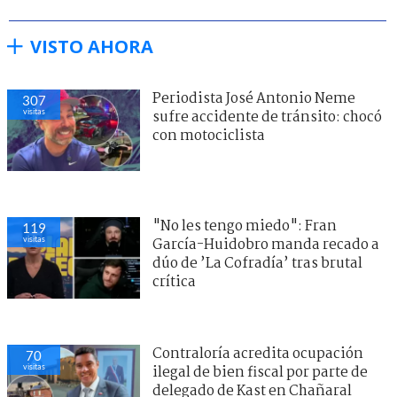
VISTO AHORA
Periodista José Antonio Neme
307
visitas
sufre accidente de tránsito: chocó
con motociclista
"No les tengo miedo": Fran
119
visitas
García-Huidobro manda recado a
dúo de ’La Cofradía’ tras brutal
crítica
Contraloría acredita ocupación
70
visitas
ilegal de bien fiscal por parte de
delegado de Kast en Chañaral