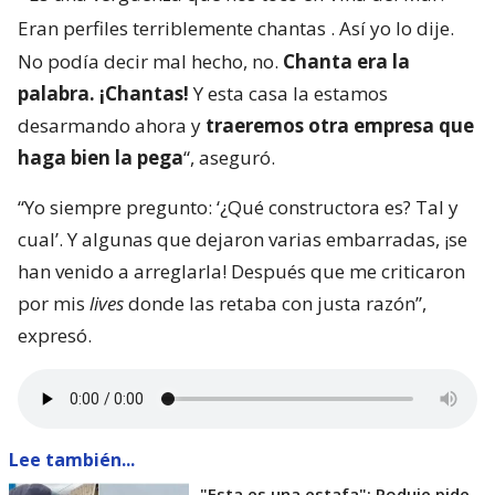
Eran perfiles terriblemente chantas
. Así yo lo dije.
No podía decir mal hecho, no.
Chanta era la
palabra. ¡Chantas!
Y esta casa la estamos
desarmando ahora y
traeremos otra empresa que
haga bien la pega
“, aseguró.
“Yo siempre pregunto: ‘¿Qué constructora es? Tal y
cual’. Y algunas que dejaron varias embarradas, ¡se
han venido a arreglarla! Después que me criticaron
por mis
lives
donde las retaba con justa razón”,
expresó.
Lee también...
"Esta es una estafa": Poduje pide