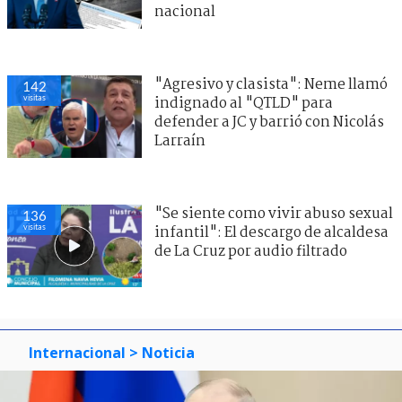
nacional
"Agresivo y clasista": Neme llamó
142
visitas
indignado al "QTLD" para
defender a JC y barrió con Nicolás
Larraín
"Se siente como vivir abuso sexual
136
visitas
infantil": El descargo de alcaldesa
de La Cruz por audio filtrado
Internacional
> Noticia