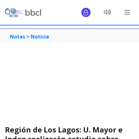
Notas >
Noticia
Región de Los Lagos: U. Mayor e
Indap realizarán estudio sobre