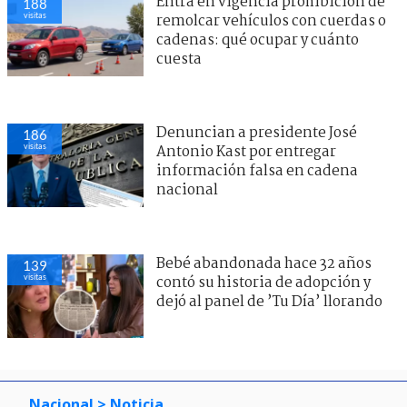
Entra en vigencia prohibición de
188
visitas
remolcar vehículos con cuerdas o
cadenas: qué ocupar y cuánto
cuesta
Denuncian a presidente José
186
visitas
Antonio Kast por entregar
información falsa en cadena
nacional
Bebé abandonada hace 32 años
139
visitas
contó su historia de adopción y
dejó al panel de ’Tu Día’ llorando
Nacional
> Noticia