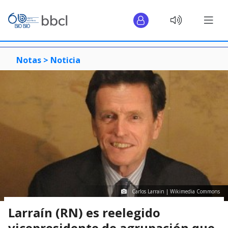
Notas >
Noticia
Carlos Larrain | Wikimedia Commons
Larraín (RN) es reelegido
vicepresidente de agrupación que