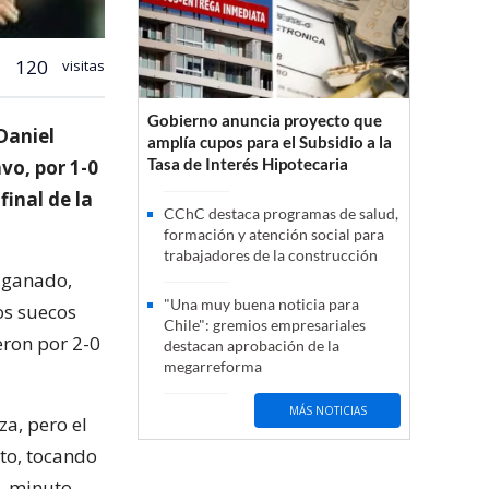
120
visitas
Gobierno anuncia proyecto que
Daniel
amplía cupos para el Subsidio a la
Tasa de Interés Hipotecaria
vo, por 1-0
final de la
CChC destaca programas de salud,
formación y atención social para
trabajadores de la construcción
r ganado,
"Una muy buena noticia para
os suecos
Chile": gremios empresariales
eron por 2-0
destacan aprobación de la
megarreforma
MÁS NOTICIAS
za, pero el
ito, tocando
0, minuto