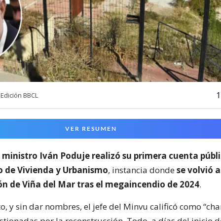
1
Edición BBCL
VER RESUMEN
l
ministro Iván Poduje realizó su primera cuenta públ
io de Vivienda y Urbanismo
, instancia donde
se volvió a
ón de Viña del Mar tras el megaincendio de 2024
.
o, y sin dar nombres, el jefe del Minvu calificó como “cha
ionadas por la reconstrucción. Todo, a días del inicio d