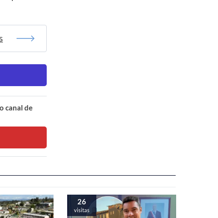
s
o canal de
26
visitas