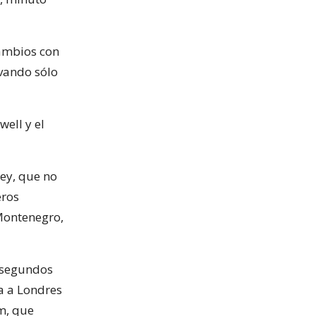
cambios con
rvando sólo
ell y el
ney, que no
eros
 Montenegro,
r segundos
ta a Londres
m, que