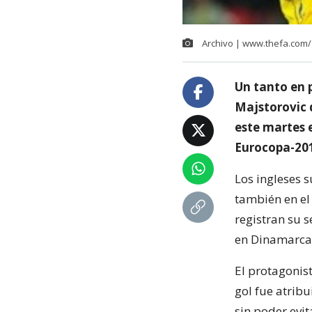
Archivo | www.thefa.com/
Un tanto en 
Majstorovic d
este martes e
Eurocopa-201
Los ingleses 
también en el
registran su s
en Dinamarca,
El protagonist
gol fue atribu
sin poder evit