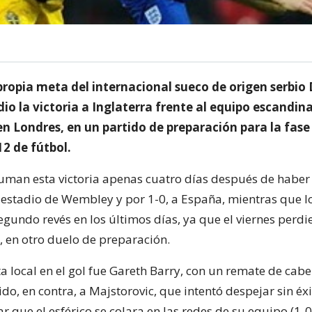
propia meta del internacional sueco de origen serbio 
io la victoria a Inglaterra frente al equipo escandina
n Londres, en un partido de preparación para la fase 
2 de fútbol.
suman esta victoria apenas cuatro días después de habe
 estadio de Wembley y por 1-0, a España, mientras que l
egundo revés en los últimos días, ya que el viernes perdi
 en otro duelo de preparación.
a local en el gol fue Gareth Barry, con un remate de cabe
ido, en contra, a Majstorovic, que intentó despejar sin éx
ar que el esférico se colara en las redes de su equipo (1-