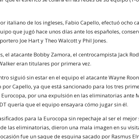
or italiano de los ingleses, Fabio Capello, efectuó ocho 
quipo que jugó hace unos días ante los españoles, conse
portero Joe Hart y Theo Walcott y Phil Jones.
s, el atacante Bobby Zamora, el centrocampista Jack Rodw
Walker eran titulares por primera vez.
ntro siguió sin estar en el equipo el atacante Wayne Roo
 por Capello, ya que está sancionado para los tres prim
a Eurocopa, por una expulsión en las eliminatorias ante
 DT quería que el equipo ensayara cómo jugar sin él.
asificados para la Eurocopa sin repechaje al ser el mejo
 de las eliminatorias, dieron una mala imagen en su visi
l ocasión fue un saque de esquina sacado por Rasmus El