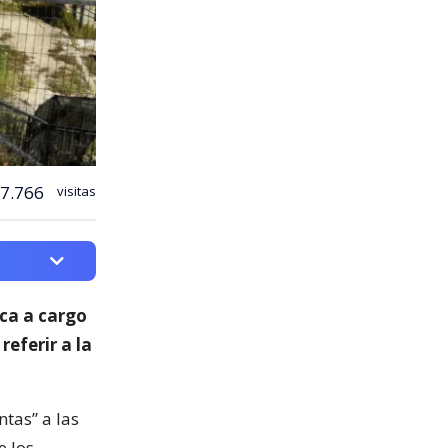
7.766
visitas
ica a cargo
 referir a la
ntas” a las
e los