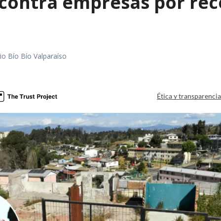
contra empresas por reco
io Bío Bío Valparaíso
a
Ética y transparenci