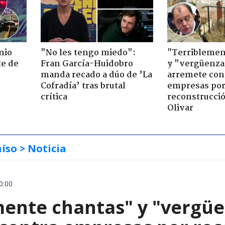
nio
"No les tengo miedo":
"Terriblemen
te de
Fran García-Huidobro
y "vergüenza
manda recado a dúo de ’La
arremete con
Cofradía’ tras brutal
empresas po
crítica
reconstrucció
Olivar
aíso
> Noticia
0:00
mente chantas" y "vergüe