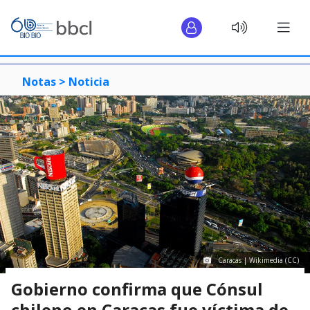
Notas >
Noticia
Caracas | Wikimedia (CC)
Gobierno confirma que Cónsul
chileno en Caracas fue víctima de