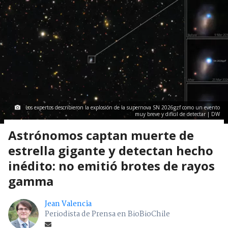
Los expertos describieron la explosión de la supernova SN 2026gzf como un evento
muy breve y difícil de detectar | DW
Astrónomos captan muerte de
estrella gigante y detectan hecho
inédito: no emitió brotes de rayos
gamma
Jean Valencia
Periodista de Prensa en BioBioChile