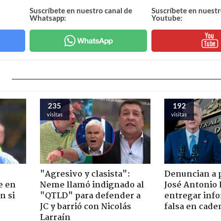
Suscríbete en nuestro canal de
Suscríbete en nuestr
Whatsapp:
Youtube:
235
192
visitas
visitas
"Agresivo y clasista":
Denuncian a 
e en
Neme llamó indignado al
José Antonio 
n si
"QTLD" para defender a
entregar inf
JC y barrió con Nicolás
falsa en cade
Larraín