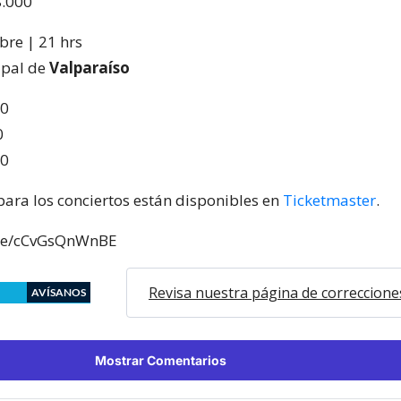
8.000
bre | 21 hrs
ipal de
Valparaíso
00
0
00
para los conciertos están disponibles en
Ticketmaster
.
.be/cCvGsQnWnBE
Revisa nuestra página de correccione
AVÍSANOS
Mostrar Comentarios