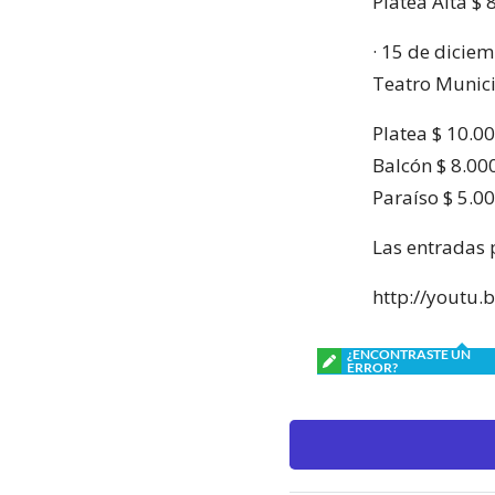
Platea Alta $ 
· 15 de diciem
Teatro Munic
Platea $ 10.0
Balcón $ 8.00
Paraíso $ 5.0
Las entradas 
http://youtu
¿ENCONTRASTE UN
ERROR?