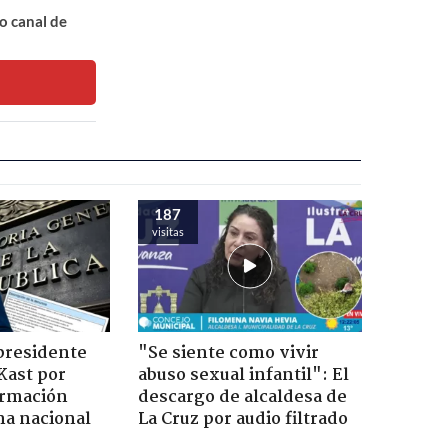
o canal de
187
visitas
presidente
"Se siente como vivir
Kast por
abuso sexual infantil": El
ormación
descargo de alcaldesa de
na nacional
La Cruz por audio filtrado