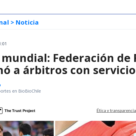
nal
> Noticia
1:01
 mundial: Federación de 
ó a árbitros con servici
o
portes en BioBioChile
Ética y transparenci