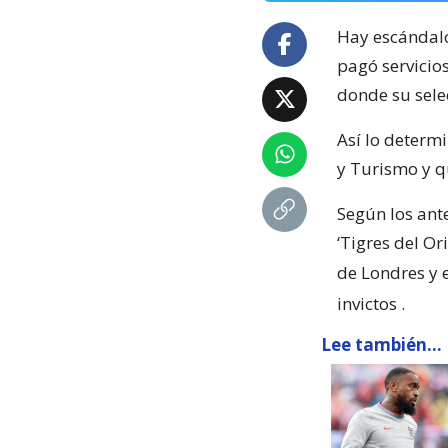
Hay escándal
pagó servicio
donde su sele
Así lo determi
y Turismo y q
Según los ant
‘Tigres del Or
de Londres y 
invictos
.
Lee también...