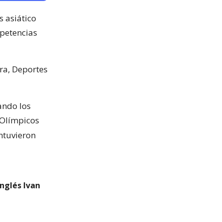
s asiático
petencias
ura, Deportes
ando los
s Olímpicos
ntuvieron
nglés Ivan