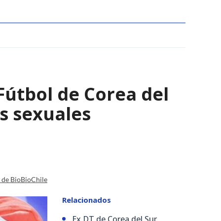
Fútbol de Corea del
os sexuales
a de BioBioChile
Relacionados
Ex DT de Corea del Sur