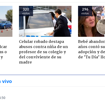
320
296
visitas
visitas
Celular robado destapa
Bebé abandon
lcar
abusos contra niña de un
años contó su
as o
profesor de su colegio y
adopción y de
 y
del conviviente de su
de ’Tu Día’ l
madre
n vivo
5:50