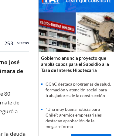
253
visitas
Gobierno anuncia proyecto que
rno José
amplía cupos para el Subsidio a la
Tasa de Interés Hipotecaria
Cámara de
CChC destaca programas de salud,
formación y atención social para
de 80
trabajadores de la construcción
remate de
"Una muy buena noticia para
seguró a
Chile": gremios empresariales
destacan aprobación de la
megarreforma
ar la deuda