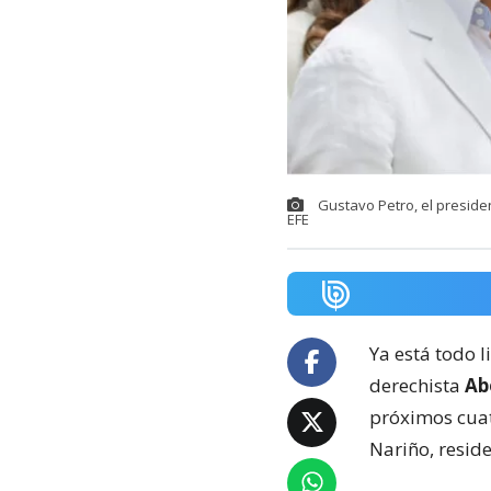
Gustavo Petro, el preside
EFE
Ya está todo l
derechista
Abe
próximos cuat
Nariño, resid