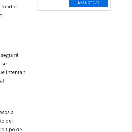
MÁS NOTICIAS
e fondos
en
n seguirá
 se
ue intentan
al.
asos a
io del
ro tipo de