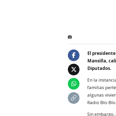
El president
Mansilla, cal
Diputados.
En la instanc
familias perte
algunas vivie
Radio Bío-Bío
Sin embargo, 