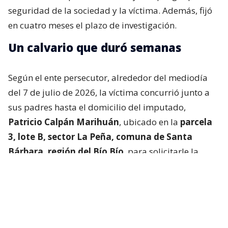
seguridad de la sociedad y la víctima. Además, fijó
en cuatro meses el plazo de investigación.
Un calvario que duró semanas
Según el ente persecutor, alrededor del mediodía
del 7 de julio de 2026, la víctima concurrió junto a
sus padres hasta el domicilio del imputado,
Patricio Calpán Marihuán
, ubicado en la
parcela
3, lote B, sector La Peña, comuna de Santa
Bárbara, región del Bío Bío
, para solicitarle la
devolución de una motosierra que le habían
prestado.
El imputado aceptó entregar la especie,
bajo la
condición de que la víctima se quedara a