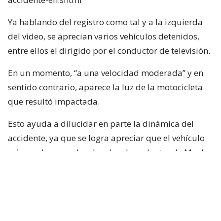
Ya hablando del registro como tal y a la izquierda
del video, se aprecian varios vehículos detenidos,
entre ellos el dirigido por el conductor de televisión.
En un momento, “a una velocidad moderada” y en
sentido contrario, aparece la luz de la motocicleta
que resultó impactada.
Esto ayuda a dilucidar en parte la dinámica del
accidente, ya que se logra apreciar que el vehículo
rojo en el que se desplazaba el conductor de Mucho
Gusto estaba detenido, pero lo que falta por
dilucidar es si Neme habría puesto en marcha su
vehículo con luz roja.
Por otra parte y, según el mismo video, el