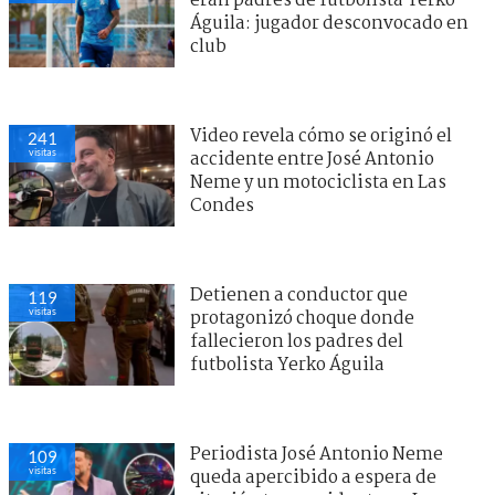
eran padres de futbolista Yerko
Águila: jugador desconvocado en
club
Video revela cómo se originó el
241
visitas
accidente entre José Antonio
Neme y un motociclista en Las
Condes
Detienen a conductor que
119
visitas
protagonizó choque donde
fallecieron los padres del
futbolista Yerko Águila
Periodista José Antonio Neme
109
visitas
queda apercibido a espera de