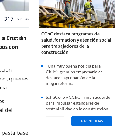
317
visitas
CChC destaca programas de
 a Cristián
salud, formación y atención social
para trabajadores de la
bos con
construcción
"Una muy buena noticia para
oción
Chile": gremios empresariales
res, quienes
destacan aprobación de la
megarreforma
cia.
SalfaCorp y CChC firman acuerdo
os
para impulsar estándares de
sostenibilidad en la construcción
al del
MÁS NOTICIAS
a pasta base