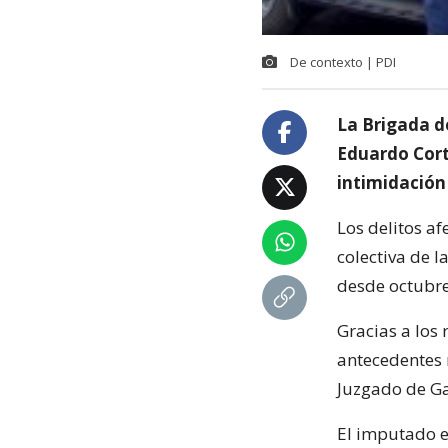
De contexto | PDI
La Brigada de
Eduardo Cort
intimidación
Los delitos af
colectiva de 
desde octubre
Gracias a los 
antecedentes r
Juzgado de Ga
El imputado e