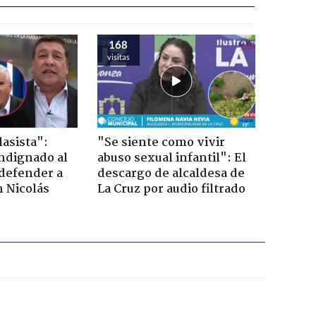
168
visitas
lasista":
"Se siente como vivir
ndignado al
abuso sexual infantil": El
defender a
descargo de alcaldesa de
n Nicolás
La Cruz por audio filtrado