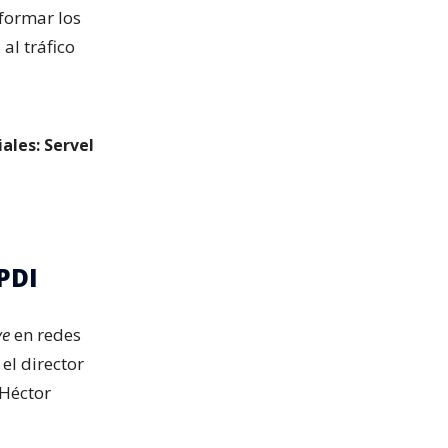
nformar los
al tráfico
ales: Servel
PDI
ve
en redes
el director
 Héctor