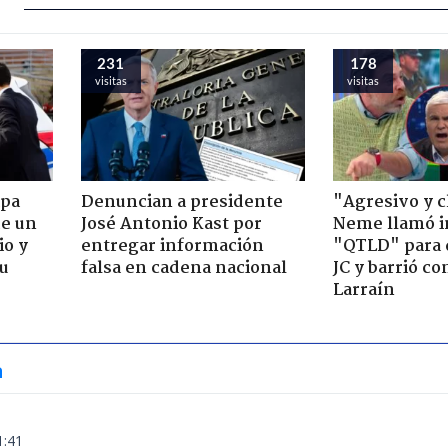
231
178
visitas
visitas
apa
Denuncian a presidente
"Agresivo y c
de un
José Antonio Kast por
Neme llamó i
io y
entregar información
"QTLD" para 
su
falsa en cadena nacional
JC y barrió co
Larraín
a
1:41