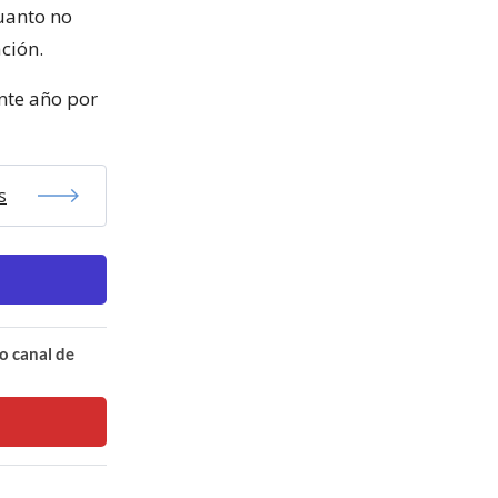
cuanto no
ación.
ente año por
s
o canal de