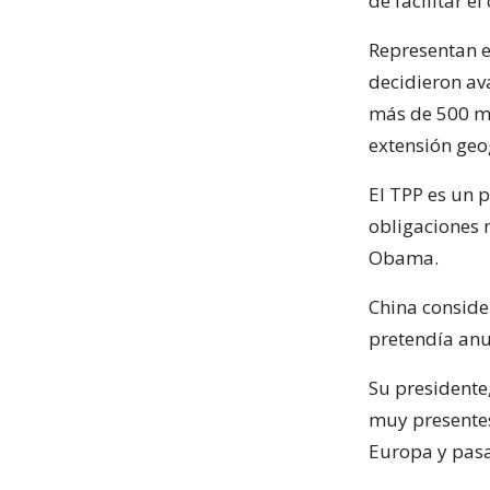
de facilitar e
Representan e
decidieron av
más de 500 mi
extensión geo
El TPP es un 
obligaciones 
Obama.
China conside
pretendía anu
Su presidente
muy presentes
Europa y pasa