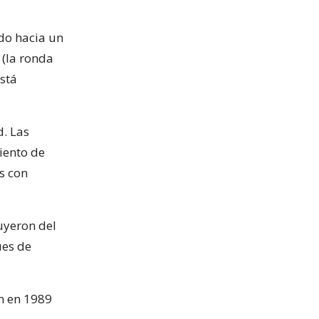
rdo hacia un
(la ronda
stá
. Las
iento de
s con
uyeron del
ues de
n en 1989