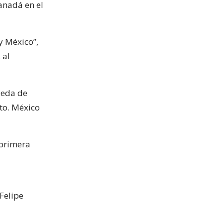
anadá en el
y México”,
 al
ueda de
to. México
 primera
Felipe