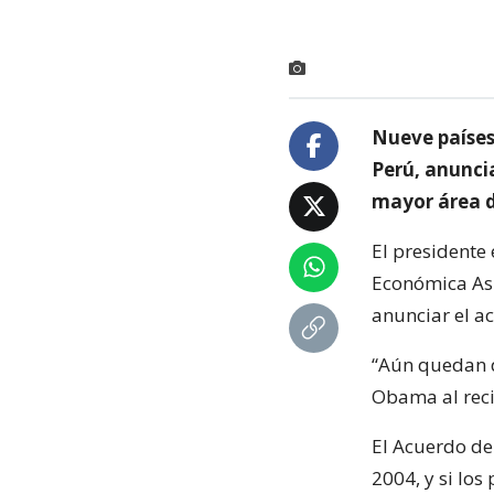
Nueve países 
Perú, anunci
mayor área d
El presidente
Económica Asi
anunciar el a
“Aún quedan d
Obama al recib
El Acuerdo de
2004, y si lo