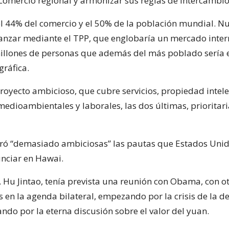
l comercio regional y armonizar sus reglas de intercambio
l 44% del comercio y el 50% de la población mundial. N
anzar mediante el TPP, que englobaría un mercado inter
llones de personas que además del más poblado sería 
gráfica.
proyecto ambicioso, que cubre servicios, propiedad intele
medioambientales y laborales, las dos últimas, prioritar
ró “demasiado ambiciosas” las pautas que Estados Uni
nciar en Hawai.
, Hu Jintao, tenía prevista una reunión con Obama, con o
 en la agenda bilateral, empezando por la crisis de la d
ndo por la eterna discusión sobre el valor del yuan.