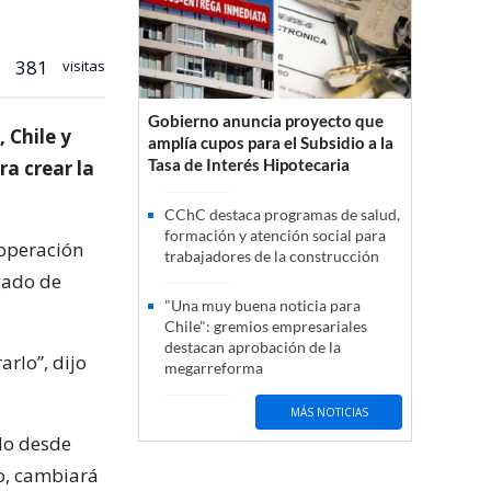
381
visitas
Gobierno anuncia proyecto que
 Chile y
amplía cupos para el Subsidio a la
Tasa de Interés Hipotecaria
a crear la
CChC destaca programas de salud,
formación y atención social para
ooperación
trabajadores de la construcción
gado de
"Una muy buena noticia para
Chile": gremios empresariales
destacan aprobación de la
rlo”, dijo
megarreforma
MÁS NOTICIAS
do desde
do, cambiará