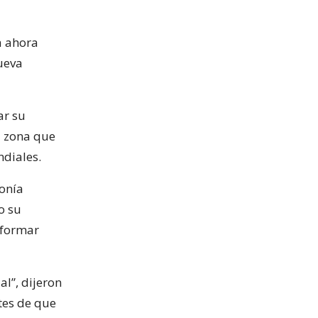
a ahora
Nueva
ar su
a zona que
ndiales.
onía
o su
 formar
l”, dijeron
tes de que