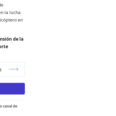
de
en la lucha
licóptero en
nsión de la
orte
s
o canal de