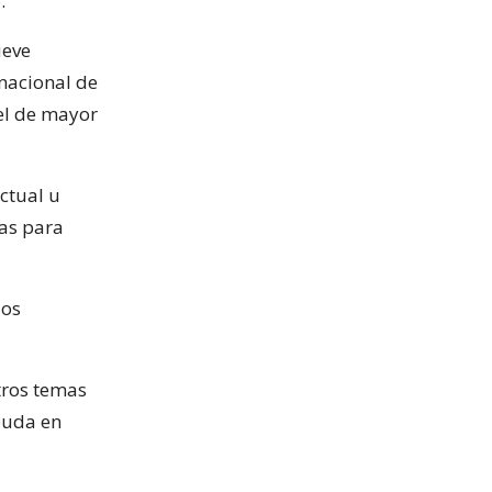
.
ueve
nacional de
el de mayor
ctual u
ias para
dos
tros temas
euda en