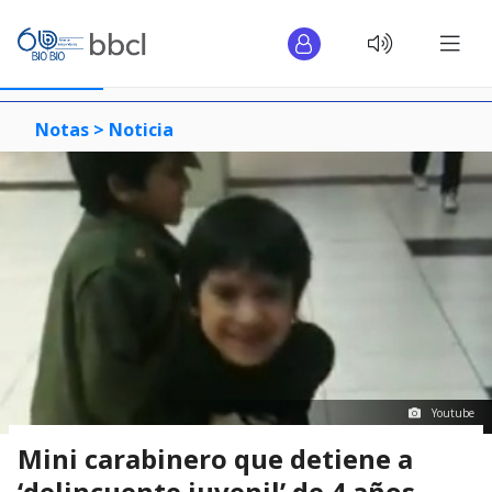
Notas >
Noticia
Youtube
Mini carabinero que detiene a
‘delincuente juvenil’ de 4 años