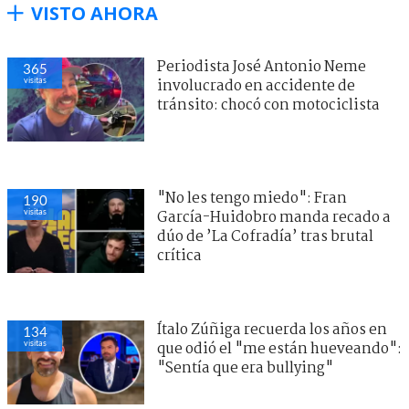
VISTO AHORA
Periodista José Antonio Neme
365
visitas
involucrado en accidente de
tránsito: chocó con motociclista
"No les tengo miedo": Fran
190
visitas
García-Huidobro manda recado a
dúo de ’La Cofradía’ tras brutal
crítica
Ítalo Zúñiga recuerda los años en
134
visitas
que odió el "me están hueveando":
"Sentía que era bullying"