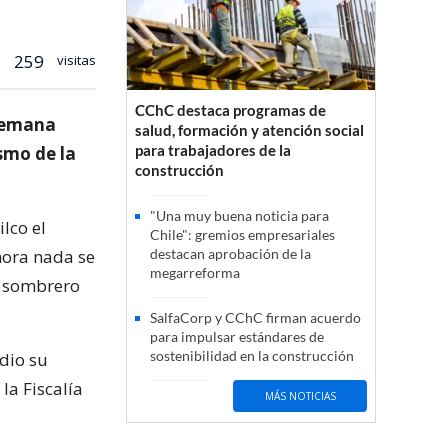
259
visitas
CChC destaca programas de
 semana
salud, formación y atención social
para trabajadores de la
smo de la
construcción
"Una muy buena noticia para
ilco el
Chile": gremios empresariales
hora nada se
destacan aprobación de la
megarreforma
u sombrero
SalfaCorp y CChC firman acuerdo
para impulsar estándares de
sostenibilidad en la construcción
dio su
la Fiscalía
MÁS NOTICIAS