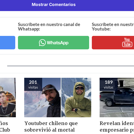
Mostrar Comentarios
Suscríbete en nuestro canal de
Suscríbete en nuestr
Whatsapp:
Youtube:
201
189
visitas
visitas
ños
Youtuber chileno que
Revelan iden
"Club
sobrevivió al mortal
empresario p