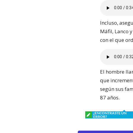
Incluso, aseg
Máfil, Lanco 
con el que ord
El hombre llam
que increment
según sus fami
87 años.
¿ENCONTRASTE UN
ERROR?