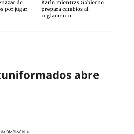
enazar de
Karin mientras Gobierno
s por jugar
prepara cambios al
reglamento
exuniformados abre
a de BioBioChile