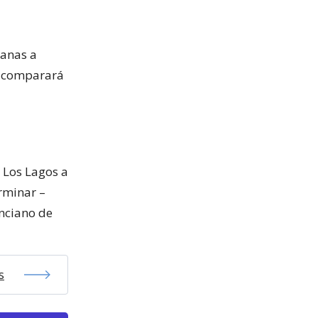
canas a
se comparará
e Los Lagos a
erminar –
anciano de
s