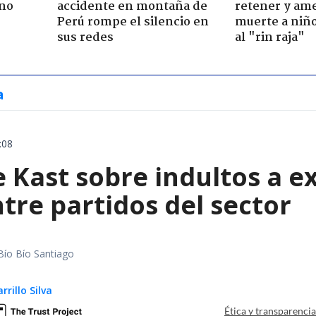
rno
accidente en montaña de
retener y am
Perú rompe el silencio en
muerte a niño
sus redes
al "rin raja"
a
:08
e Kast sobre indultos a 
tre partidos del sector
Bío Bío Santiago
rillo Silva
Ética y transparenci