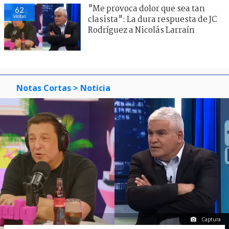
"Me provoca dolor que sea tan
62
visitas
clasista": La dura respuesta de JC
Rodríguez a Nicolás Larraín
Notas Cortas
> Noticia
Captura