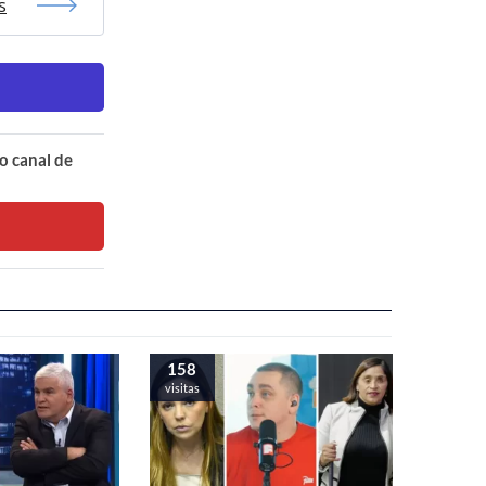
s
o canal de
158
visitas