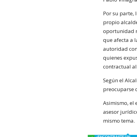
Por su parte, 
propio alcald
oportunidad r
que afecta a l
autoridad com
quienes expus
contractual a
Según el Alca
preocuparse d
Asimismo, el e
asesor jurídi
mismo tema.
¿ENCONTRASTE UN