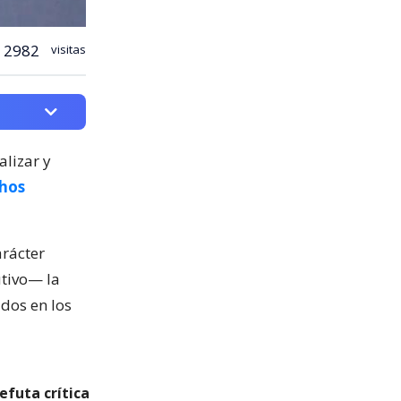
2982
visitas
alizar y
chos
rácter
utivo— la
idos en los
efuta crítica