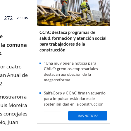
272
visitas
CChC destaca programas de
de
salud, formación y atención social
para trabajadores de la
e la comuna
construcción
s.
"Una muy buena noticia para
por cuatro
Chile": gremios empresariales
lan Anual de
destacan aprobación de la
megarreforma
2.
SalfaCorp y CChC firman acuerdo
 mostraron a
para impulsar estándares de
sostenibilidad en la construcción
Luis Moreira
os concejales
MÁS NOTICIAS
io, Juan