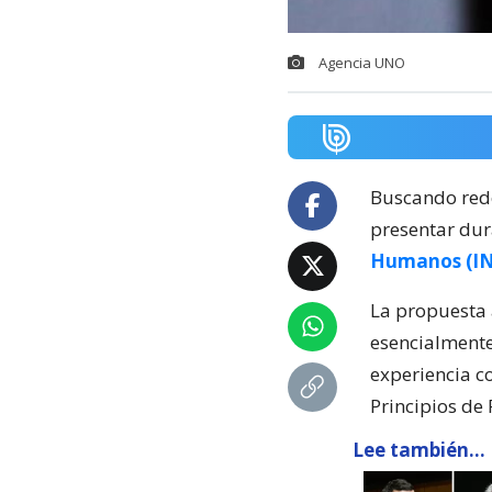
Agencia UNO
Buscando redef
presentar dur
Humanos (I
La propuesta 
esencialmente
experiencia c
Principios de 
Lee también...