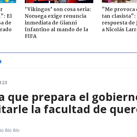
ir
’Vikingos’ son cosa seria:
"Me provoca 
": El
Noruega exige renuncia
tan clasista":
sa de
inmediata de Gianni
respuesta de 
trado
Infantino al mando de la
a Nicolás Lar
FIFA
a
8:23
 que prepara el gobierno
tarle la facultad de quer
io Bío Bío