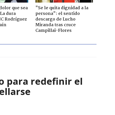
dolor que sea
"Se le quita dignidad a la
 La dura
persona": el sentido
JC Rodríguez
descargo de Lucho
raín
Miranda tras cruce
Campillai-Flores
 para redefinir el
ellarse