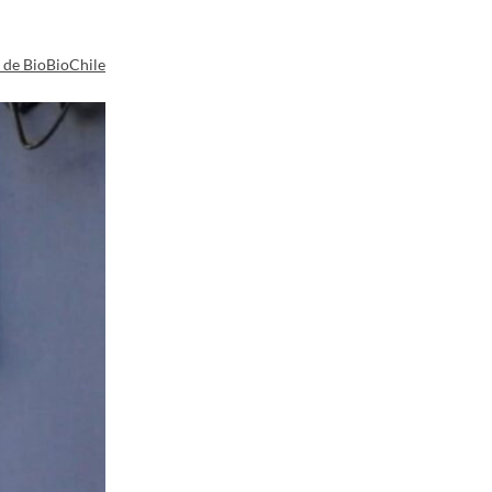
a de BioBioChile