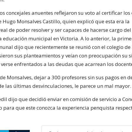
los concejales anuentes reflejaron su voto al certificar los
e Hugo Monsalves Castillo, quien explicó que esta era la
eal de poder resolver y ser capaces de hacerse cargo de
a educación municipal en Victoria. A lo anterior, la prime
unal dijo que recientemente se reunió con el colegio de
ieron sus planteamientos y veían con preocupación su s
l verse enfrentados a las deudas que acarrean los docent
lde Monsalves, dejar a 300 profesores sin sus pagos en 
e las últimas desvinculaciones, le parece un mal mayor.
dil dijo que decidió enviar en comisión de servicio a Co
co para que este conozca la experiencia penquista respec