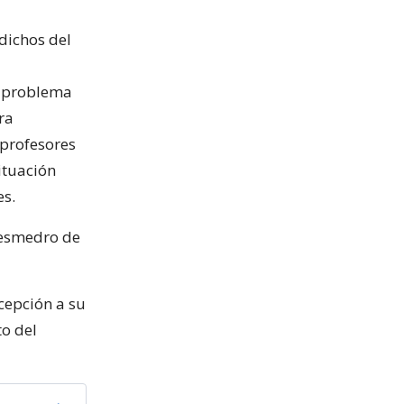
 dichos del
l problema
ra
 profesores
ituación
es.
desmedro de
ncepción a su
to del